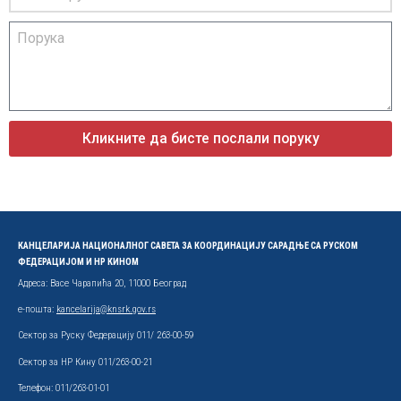
Кликните да бисте послали поруку
КАНЦЕЛАРИЈА НАЦИОНАЛНОГ САВЕТА ЗА КООРДИНАЦИЈУ САРАДЊЕ СА РУСКОМ
ФЕДЕРАЦИЈОМ И НР КИНОМ
Адреса: Васе Чарапића 20, 11000 Београд
е-пошта:
kancelarija@knsrk.gov.rs
Сектор за Руску Федерацију 011/ 263-00-59
Сектор за НР Кину 011/263-00-21
Телефон: 011/263-01-01