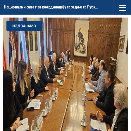
Национални савет за координацију сарадње са Руском Федерацијом и НР Кином
Skip to content
ИЗДВАЈАМО