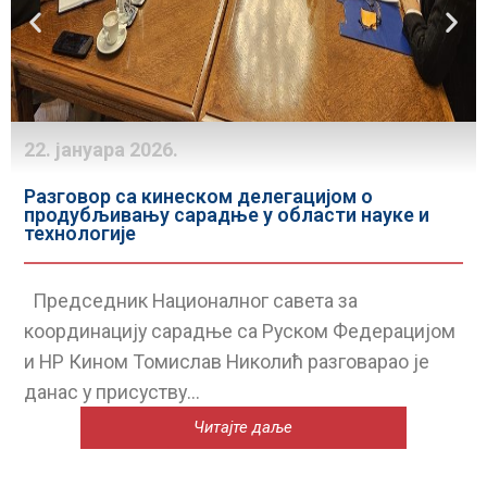
29. децембра 2025.
Састанак председника Националног савета
са руководством компаније Serbia Zijin Copper
doo
Председник Националног савета за
координацију сарадње са Руском Федерацијом
и НР Кином Томислав Николић разговарао је
данас са представницима компаније...
Читајте даље