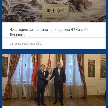
Новогодишња честитка председника НР Кине Си
Ђинпинга
29. децембра 2025.