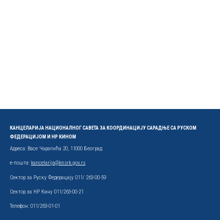
КАНЦЕЛАРИЈА НАЦИОНАЛНОГ САВЕТА ЗА КООРДИНАЦИЈУ САРАДЊЕ СА РУСКОМ
ФЕДЕРАЦИЈОМ И НР КИНОМ
Адреса: Васе Чарапића 20, 11000 Београд
е-пошта:
kancelarija@knsrk.gov.rs
Сектор за Руску Федерацију 011/ 263-00-59
Сектор за НР Кину 011/263-00-21
Телефон: 011/263-01-01