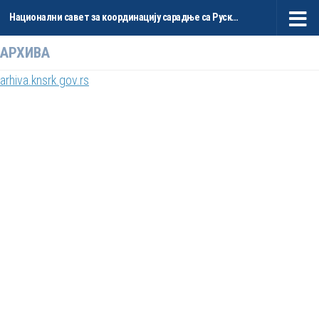
Национални савет за координацију сарадње са Руском Федерацијом и НР Кином
Skip to content
АРХИВА
arhiva.knsrk.gov.rs