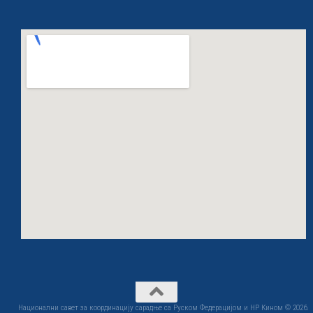
Национални савет за координацију сарадње са Руском Федерацијом и НР Кином © 2026.