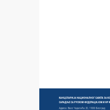
КАНЦЕЛАРИЈА НАЦИОНАЛНОГ САВЕТА ЗА 
САРАДЊЕ СА РУСКОМ ФЕДЕРАЦИЈОМ И НР
Адреса: Васе Чарапића 20, 11000 Београд