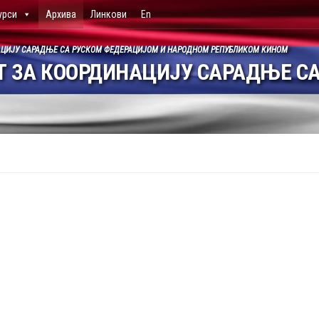
урси
Архива
Линкови
En
АЦИЈУ САРАДЊЕ СА РУСКОМ ФЕДЕРАЦИЈОМ И НАРОДНОМ РЕПУБЛИКОМ КИНОМ
 ЗА КООРДИНАЦИЈУ САРАДЊЕ СА