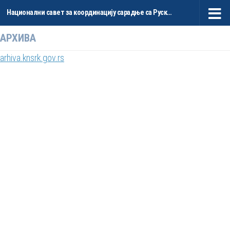
Национални савет за координацију сарадње са Руском Федерацијом и НР Кином
Skip to content
АРХИВА
arhiva.knsrk.gov.rs