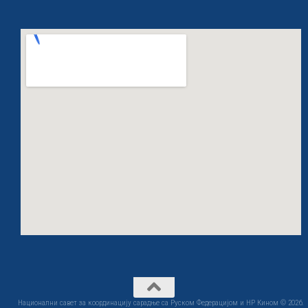
Национални савет за координацију сарадње са Руском Федерацијом и НР Кином © 2026.