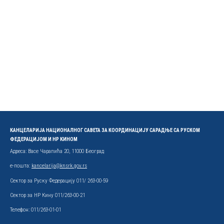
КАНЦЕЛАРИЈА НАЦИОНАЛНОГ САВЕТА ЗА КООРДИНАЦИЈУ САРАДЊЕ СА РУСКОМ
ФЕДЕРАЦИЈОМ И НР КИНОМ
Адреса: Васе Чарапића 20, 11000 Београд
е-пошта:
kancelarija@knsrk.gov.rs
Сектор за Руску Федерацију 011/ 263-00-59
Сектор за НР Кину 011/263-00-21
Телефон: 011/263-01-01