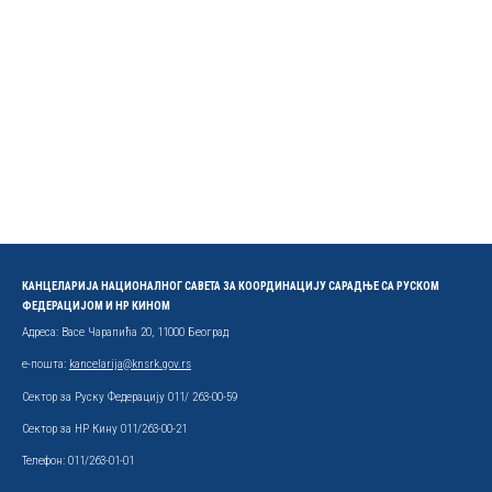
КАНЦЕЛАРИЈА НАЦИОНАЛНОГ САВЕТА ЗА КООРДИНАЦИЈУ САРАДЊЕ СА РУСКОМ
ФЕДЕРАЦИЈОМ И НР КИНОМ
Адреса: Васе Чарапића 20, 11000 Београд
е-пошта:
kancelarija@knsrk.gov.rs
Сектор за Руску Федерацију 011/ 263-00-59
Сектор за НР Кину 011/263-00-21
Телефон: 011/263-01-01