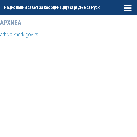
Национални савет за координацију сарадње са Руском Федерацијом и НР Кином
Skip to content
АРХИВА
arhiva.knsrk.gov.rs