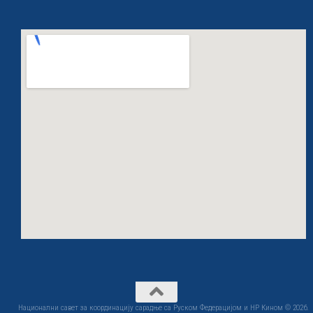
Национални савет за координацију сарадње са Руском Федерацијом и НР Кином © 2026.