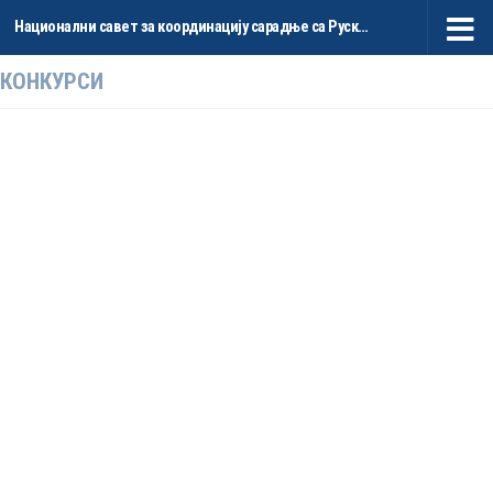
Национални савет за координацију сарадње са Руском Федерацијом и НР Кином
Skip to content
КОНКУРСИ