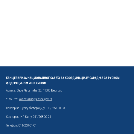
КАНЦЕЛАРИЈА НАЦИОНАЛНОГ САВЕТА ЗА КООРДИНАЦИЈУ САРАДЊЕ СА РУСКОМ
ФЕДЕРАЦИЈОМ И НР КИНОМ
Адреса: Васе Чарапића 20, 11000 Београд
е-пошта:
kancelarija@knsrk.gov.rs
Сектор за Руску Федерацију 011/ 263-00-59
Сектор за НР Кину 011/263-00-21
Телефон: 011/263-01-01