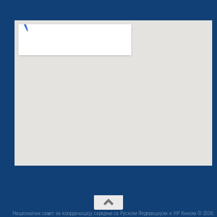
Национални савет за координацију сарадње са Руском Федерацијом и НР Кином © 2026.