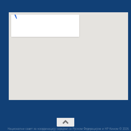
Национални савет за координацију сарадње са Руском Федерацијом и НР Кином © 2026.