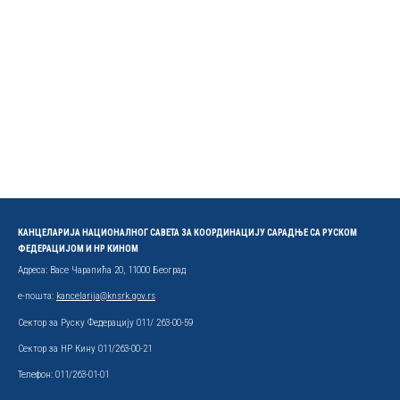
КАНЦЕЛАРИЈА НАЦИОНАЛНОГ САВЕТА ЗА КООРДИНАЦИЈУ САРАДЊЕ СА РУСКОМ
ФЕДЕРАЦИЈОМ И НР КИНОМ
Адреса: Васе Чарапића 20, 11000 Београд
е-пошта:
kancelarija@knsrk.gov.rs
Сектор за Руску Федерацију 011/ 263-00-59
Сектор за НР Кину 011/263-00-21
Телефон: 011/263-01-01