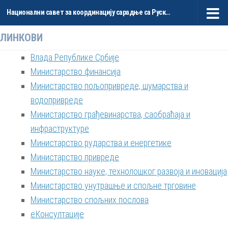
Национални савет за координацију сарадње са Руском Федерацијом и НР Кином
Skip to content
ЛИНКОВИ
Влада Републике Србије
Министарство финансија
Министарство пољопривреде, шумарства и
водопривреде
Министарство грађевинарства, саобраћаја и
инфраструктуре
Министарство рударства и енергетике
Министарство привреде
Министарство науке, технолошког развоја и иновација
Министарство унутрашње и спољне трговине
Министарство спољних послова
еКонсултације