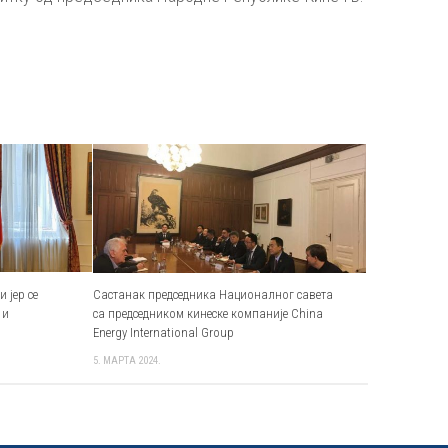
 јер се
Састанак председника Националног савета
 и
са председником кинеске компаније China
Energy International Group
5. МАРТА 2024.