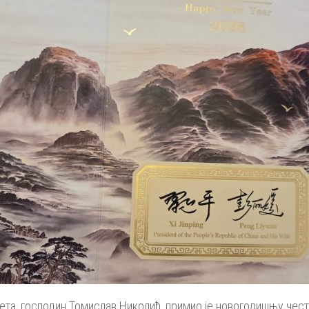
та, господин Томислав Николић, примио је новогодишњу чес