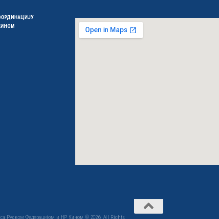
КООРДИНАЦИЈУ
 КИНОМ
са Руском Федерацијом и НР Кином © 2026. All Rights