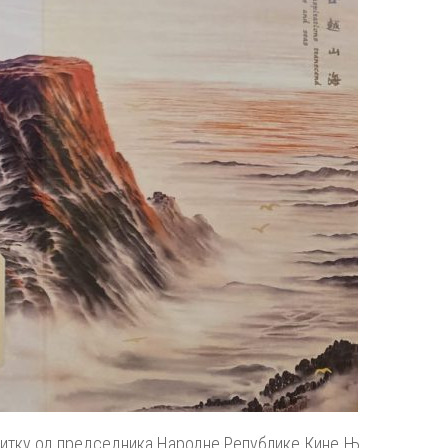
титку од председника Народне Републике Кине Њ.