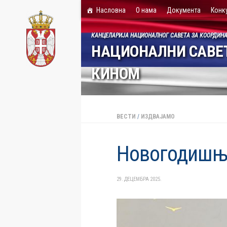
Насловна
О нама
Документа
Конк
Skip to content
КАНЦЕЛАРИЈА НАЦИОНАЛНОГ САВЕТА ЗА КООРДИН
НАЦИОНАЛНИ САВЕТ
КИНОМ
ВЕСТИ
/
ИЗДВАЈАМО
Новогодишња
29. ДЕЦЕМБРА 2025.