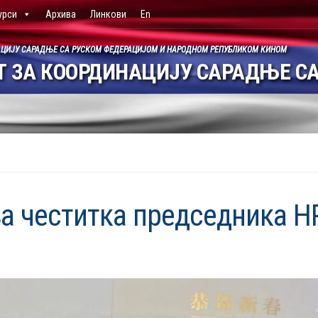
урси
Архива
Линкови
En
АЦИЈУ САРАДЊЕ СА РУСКОМ ФЕДЕРАЦИЈОМ И НАРОДНОМ РЕПУБЛИКОМ КИНОМ
 ЗА КООРДИНАЦИЈУ САРАДЊЕ СА
 честитка председника НР