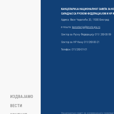
КАНЦЕЛАРИЈА НАЦИОНАЛНОГ САВЕТА ЗА 
САРАДЊЕ СА РУСКОМ ФЕДЕРАЦИЈОМ И НР
Адреса: Васе Чарапића 20, 11000 Београд
е-пошта:
kancelarija@knsrk.gov.rs
Сектор за Руску Федерацију 011/ 263-00-59
Сектор за НР Кину 011/263-00-21
Телефон: 011/263-01-01
ИЗДВАЈАМО
ВЕСТИ
Национални савет за координацију сарадње 