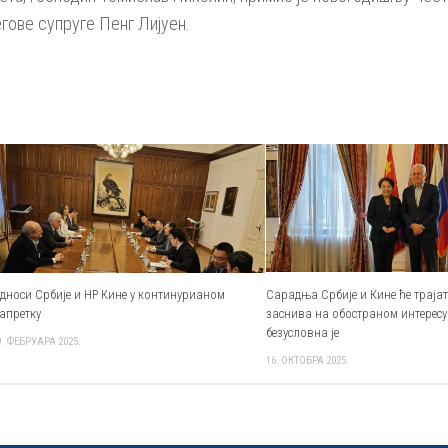
егове супруге Пенг Лијуен.
дноси Србије и НР Кине у континурианом
Сарадња Србије и Кине ће трајати
апретку
заснива на обостраном интересу
безусловна је
9. ФЕБРУАРА 2025.
16. ОКТОБРА 2025.