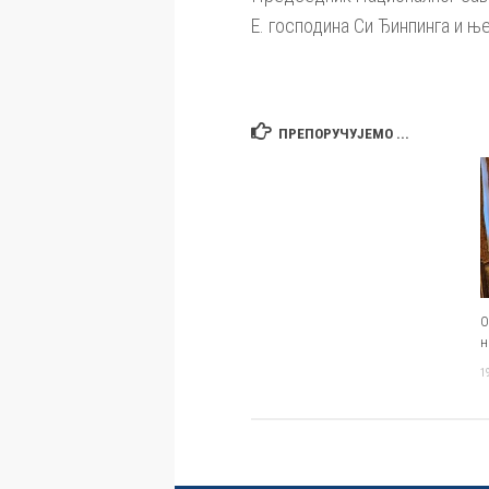
Е. господина Си Ђинпинга и њ
ПРЕПОРУЧУЈЕМО ...
О
н
1