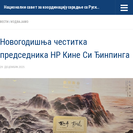
Национални савет за координацију сарадње са Руском Федерацијом и НР Кином
Skip to content
ВЕСТИ
/
ИЗДВАЈАМО
Новогодишња честитка
председника НР Кине Си Ђинпинга
29. ДЕЦЕМБРА 2025.