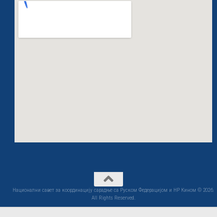
Национални савет за координацију сарадње са Руском Федерацијом и НР Кином © 2026.
All Rights Reserved.