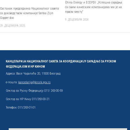
China Energy и ECEPDI: „Успешна сарадња
са свим кинеским компанијама ми је на
Састанак председника Националног савета
првом месту“
са руководством компаније Serbia Zijin
Copper doo
9. ДЕЦЕМБРА 2024.
29. ДЕЦЕМБРА 2025.
КАНЦЕЛАРИЈА НАЦИОНАЛНОГ САВЕТА ЗА КООРДИНАЦИЈУ САРАДЊЕ СА РУСКОМ
ФЕДЕРАЦИЈОМ И НР КИНОМ
Адреса: Васе Чарапића 20, 11000 Београд
е-пошта:
kancelarija@knsrk.gov.rs
Сектор за Руску Федерацију 011/ 263-00-59
Сектор за НР Кину 011/263-00-21
Телефон: 011/263-01-01