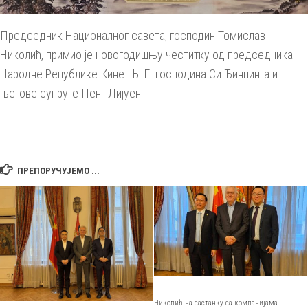
Председник Националног савета, господин Томислав
Николић, примио је новогодишњу честитку од председника
Народне Републике Кине Њ. Е. господина Си Ђинпинга и
његове супруге Пенг Лијуен.
ПРЕПОРУЧУЈЕМО ...
Николић на састанку са компанијама