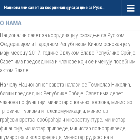
Национални савет за координацију сарадње са Руском Федерацијом и НР Кином
Skip to content
О НАМА
Национални савет за координацију сарадње са Руском
Федерацијом и Народном Републиком Кином основан је у
мају месецу 2017. године Одлуком Владе Републике Србије.
Савет има председника и чланове који се именују посебним
актом Владе.
На челу Националног савета налази се Томислав Николић,
бивши председник Републике Србије. Савет има девет
чланова по функцији: министар спољних послова, министар
трговине, туризма и телекомуникација, министар
грађевинарства, саобраћаја и инфраструктуре, министар
финансија, министар привреде, министар пољопривреде,
шумарства и водопривреде, министар рударства и