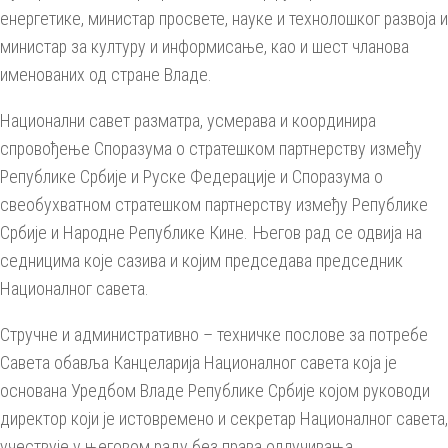
енергетике, министар просвете, науке и технолошког развоја и
министар за културу и информисање, као и шест чланова
именованих од стране Владе.
Национални савет разматра, усмерава и координира
спровођење Споразума о стратешком партнерству између
Републике Србије и Руске Федерације и Споразума о
свеобухватном стратешком партнерству између Републике
Србије и Народне Републике Кине. Његов рад се одвија на
седницима које сазива и којим председава председник
Националног савета.
Стручне и административно – техничке послове за потребе
Савета обавља Канцеларија Националног савета која је
основана Уредбом Владе Републике Србије којом руководи
директор који је истовремено и секретар Националног савета,
учествује у његовом раду без права одлучивања.