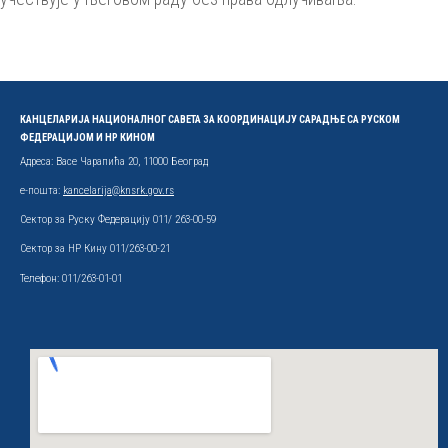
КАНЦЕЛАРИЈА НАЦИОНАЛНОГ САВЕТА ЗА КООРДИНАЦИЈУ САРАДЊЕ СА РУСКОМ
ФЕДЕРАЦИЈОМ И НР КИНОМ
Адреса: Васе Чарапића 20, 11000 Београд
е-пошта:
kancelarija@knsrk.gov.rs
Сектор за Руску Федерацију 011/ 263-00-59
Сектор за НР Кину 011/263-00-21
Телефон: 011/263-01-01