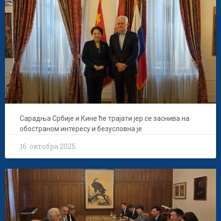
Сарадња Србије и Кине ће трајати јер се заснива на
обостраном интересу и безусловна је
16. октобра 2025.