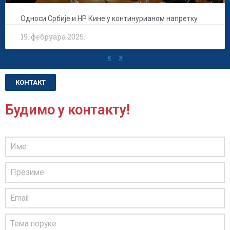
Односи Србије и НР Кине у континурианом напретку
19. фебруара 2025.
«
»
КОНТАКТ
Будимо у контакту!