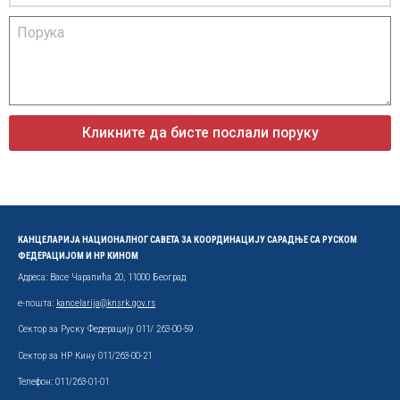
Кликните да бисте послали поруку
КАНЦЕЛАРИЈА НАЦИОНАЛНОГ САВЕТА ЗА КООРДИНАЦИЈУ САРАДЊЕ СА РУСКОМ
ФЕДЕРАЦИЈОМ И НР КИНОМ
Адреса: Васе Чарапића 20, 11000 Београд
е-пошта:
kancelarija@knsrk.gov.rs
Сектор за Руску Федерацију 011/ 263-00-59
Сектор за НР Кину 011/263-00-21
Телефон: 011/263-01-01