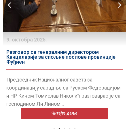
9. октобра 2025.
Разговор са генералним директором
Канцеларије за спољне послове провинције
Фуђиен
Председник Националног савета за
координацију сарадње са Руском Федерацијом
и НР Кином Томислав Николић разговарао је са
господином Ли Лином...
Читајте даље