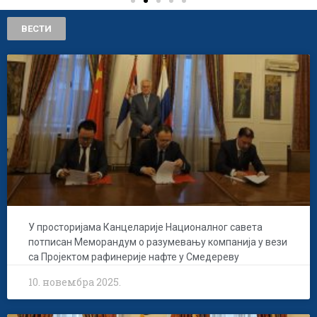
ВЕСТИ
У просторијама Канцеларије Националног савета
потписан Меморандум о разумевању компанија у вези
са Пројектом рафинерије нафте у Смедереву
10. новембра 2025.