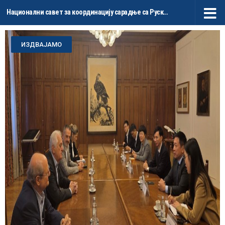
Национални савет за координацију сарадње са Руском Федерацијом и НР Кином
Skip to content
ИЗДВАЈАМО