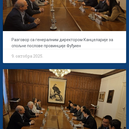
Разговор са генералним директором Канцеларије за
спољне послове провинције Фуђиен
9. октобра 2025.