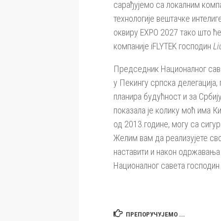
сарађујемо са локалним компа
технологије вештачке интелиг
оквиру EXPO 2027 тако што ће
компаније iFLYTEK господин
Li
Председник Националног саве
у Пекингу српска делегација,
планира будућност и за Србиј
показала је колику моћ има К
од 2013.године, могу са сигу
Желим вам да реализујете сво
наставити и након одржавања 
Националног савета господин
ПРЕПОРУЧУЈЕМО ...