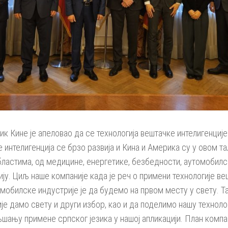
к Кине је апеловао да се технологија вештачке интелигенциј
е интелигенција се брзо развија и Кина и Америка су у овом т
ластима, од медицине, енергетике, безбедности, аутомобилске
ију. Циљ наше компаније када је реч о примени технологије ве
томобилске индустрије је да будемо на првом месту у свету. Т
је дамо свету и други избор, као и да поделимо нашу технолог
шању примене српског језика у нашој апликацији. План компани