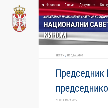
Насловна
О нама
Документа
Конк
Skip to content
КАНЦЕЛАРИЈА НАЦИОНАЛНОГ САВЕТА ЗА КООРДИН
НАЦИОНАЛНИ САВЕТ
КИНОМ
ВЕСТИ
/
ИЗДВАЈАМО
Председник Н
председнико
20. НОВЕМБРА 2025.