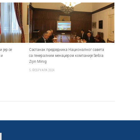
 јер се
Састанак председника Националног савета
 и
са генералним менаџером компаније Serbia
Zijin Minig
5. ФЕБРУАРА 2024.