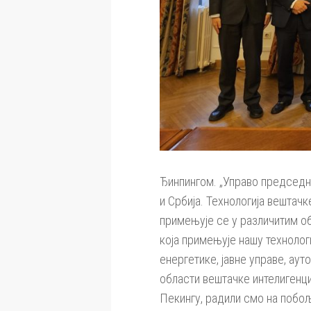
Ђинпингом. „Управо председни
и Србија. Технологија вештачк
примењује се у различитим об
која примењује нашу технолог
енергетике, јавне управе, ау
области вештачке интелигенци
Пекингу, радили смо на побољ