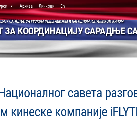
урси
Архива
Линкови
En
АЦИЈУ САРАДЊЕ СА РУСКОМ ФЕДЕРАЦИЈОМ И НАРОДНОМ РЕПУБЛИКОМ КИНОМ
 ЗА КООРДИНАЦИЈУ САРАДЊЕ СА
ационалног савета разгов
м кинеске компаније iFLYT