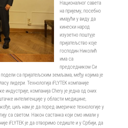
Националног савета
на пријему, посебно
имајући у виду да
кинески народ
изузетно поштује
пријатељство које
господин Николић
има са
председником Си
е подели са пријатељским земљама, међу којима је
аласу лидери. Технологија iFLYTEK компаније
 индустрије, компанија Chery је једна од оних
штачке интелигенције у области медицине,
акође, циљ нам је да поред америчке технологије у
ију са светом. Након састанка који смо имали у
је iFLYTEK је да отворимо седиште и у Србији, да