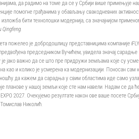
нијама, да радимо на томе да се у Србији више примењује на
енције помогне грађанима у обављању свакодневних активности
 изложба бити технолошки модернија, са значајнијом применом
u Qingfeng
.
та пожелео је добродошлицу представницима компаније iFLYTE
 предвођена председником Вучићем, увидела значај сарадње са
у је јако важно да се што пре придружи земљама које су усме
ина као и колико је усмерена ка модернизацији. Поносан сам н
рношћу да кажем да сарадња у свим областима иде само узла
је планове у нашој земљи које сте нам навели. Надам се да ћ
EXPO 2027. Очекујемо резултате након ове ваше посете Србиј
 Томислав Николић.