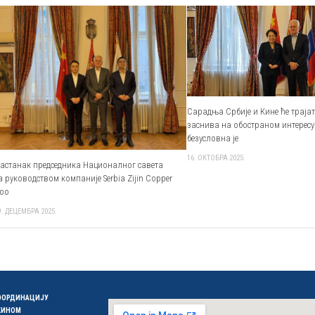
Сарадња Србије и Кине ће трајати
заснива на обостраном интересу
безусловна је
16. ОКТОБРА 2025.
астанак председника Националног савета
а руководством компаније Serbia Zijin Copper
oo
9. ДЕЦЕМБРА 2025.
КООРДИНАЦИЈУ
 КИНОМ