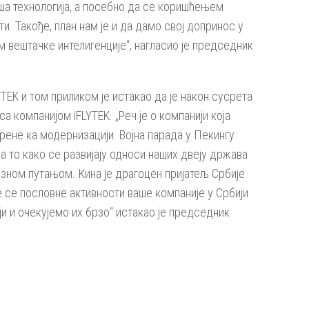
ша технологија, а посебно да се коришћењем
. Такође, план нам је и да дамо свој допринос у
 вештачке интелигенције“, нагласио је председник
K и том приликом је истакао да је након сусрета
 компанијом iFLYTEK. „Реч је о компанији која
рене ка модернизацији. Војна парада у Пекингу
а то како се развијају односи наших двеју држава
зном путањом. Кина је драгоцен пријатељ Србије.
е се пословне активности ваше компаније у Србији
и и очекујемо их брзо“ истакао је председник