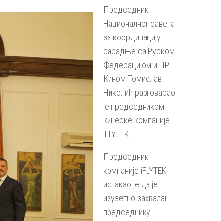
Председник
Националног савета
за координацију
сарадње са Руском
Федерацијом и НР
Кином Томислав
Николић разговарао
је председником
кинеске компаније
iFLYTEK.
Председник
компаније iFLYTEK
истакао је да је
изузетно захвалан
председнику