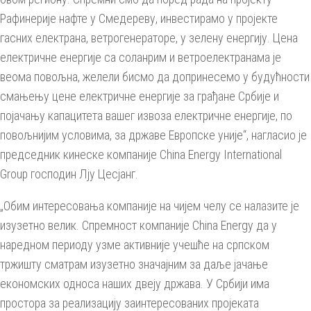
Рафинерије нафте у Смедереву, инвестирамо у пројекте
гасних електрана, ветрогенераторе, у зелену енергију. Цена
електричне енергије са соланрим и ветроелектранама је
веома повољна, желели бисмо да допринесемо у будућности
смањењу цене електричне енергије за грађане Србије и
појачању капацитета вашег извоза електричне енергије, по
повољнијим условима, за државе Европске уније“, нагласио је
председник кинеске компаније China Energy International
Group господин Лју Цесјанг.
„Обим интересовања компаније на чијем челу се налазите је
изузетно велик. Спремност компаније China Energy да у
наредном периоду узме активније учешће на српском
тржишту сматрам изузетно значајним за даље јачање
економских односа наших двеју држава. У Србији има
простора за реализацију заинтересованих пројеката