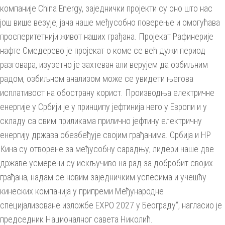
компаније China Energy, заједнички пројекти су оно што нас
још више везује, јача наше међусобно поверење и омогућава
просперитетнији живот наших грађана. Пројекат Рафинерије
нафте Смедерево је пројекат о коме се већ дужи период
разговара, изузетно је захтеван али верујем да озбиљним
радом, озбиљном анализом може се увидети његова
исплативост на обострану корист. Производња електричне
енергије у Србији је у принципу јефтинија него у Европи и у
складу са свим приликама прилично јефтину електричну
енергију држава обезбеђује својим грађанима. Србија и НР
Кина су отворене за међусобну сарадњу, лидери наше две
државе усмерени су искључиво на рад за добробит својих
грађана, надам се новим заједничким успесима и учешћу
кинеских компанија у припреми Међународне
специјализоване изложбе EXPO 2027 у Београду“, нагласио је
председник Националног савета Николић.