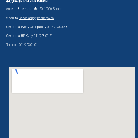
ФЕДЕРАЦИЈОМ И НР КИНОМ
Адреса: Васе Чарапића 20, 11000 Београд
е-пошта:
kancelarija@knsrk.gov.rs
Сектор за Руску Федерацију 011/ 263-00-59
Сектор за НР Кину 011/263-00-21
Телефон: 011/263-01-01