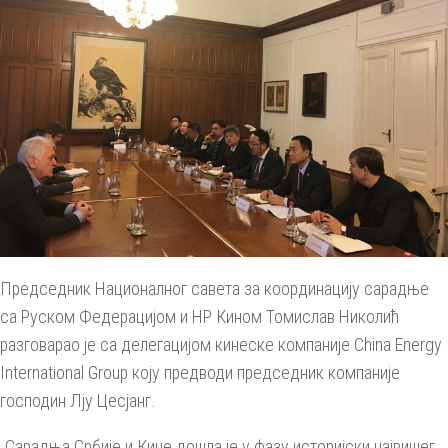
Председник Националног савета за координацију сарадње
са Руском Федерацијом и НР Кином Томислав Николић
разговарао је са делегацијом кинеске компаније China Energy
International Group коју предводи председник компаније
господин Лју Цесјанг.
„Сарадња Србије и Кине дошла је у фазу историјски највишег