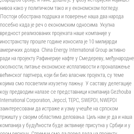
нивоа како у политичком тако и у економском погледу.
Постоји обострана подршка и поверење наша два народа
посебно када је реч о економским односима. Укупна
вредност реализованих пројеката наше компаније у
иностранству прошле годинe износила je 10 милијарди
америчких долара. China Energy International Group активно
ради на пројекту Рафинерије нафте у Смедереву, међународне
околности, питање економске исплативости и проналажење
већинског партнера, који би био власник пројекта, су теме
којима смо посветили изузетну пажњу. У саставу делегације
коју предводим налазе се представници компанија Gezhouba
International Corporation, Jepccl, TEPC, SWEPDI, NWEPDI
заинтересовани да истраже и узму учешће на српском
тржишту у својим областима делoвања. Циљ нам је да и наша
компанија у будућности буде актвиније присутна у Србији и у
овом региону. Спремни смо да поред рада на пројекту