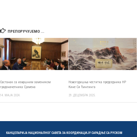
ПРЕПОРУЧУЈЕМО ...
Састанак са извршним замеником
Новогодишња честитка председника НР
градоначелника Сјамена
Кине Си Ђинпинга
14. МАЈА 2024.
29. ДЕЦЕМБРА 2025.
КАНЦЕЛАРИЈА НАЦИОНАЛНОГ САВЕТА ЗА КООРДИНАЦИЈУ САРАДЊЕ СА РУСКОМ