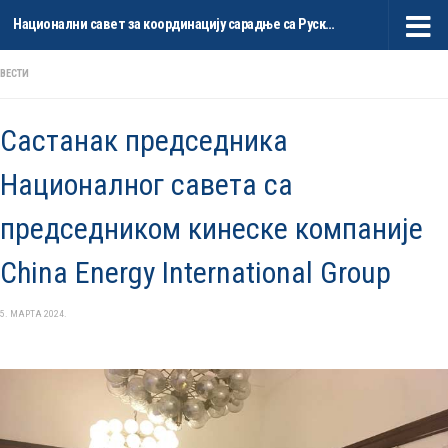
Национални савет за координацију сарадње са Руском Федерацијом и НР Кином
Skip to content
ВЕСТИ
Састанак председника
Националног савета са
председником кинеске компаније
China Energy International Group
5. МАРТА 2024.