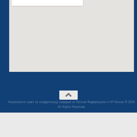
Национални савет за координацију сарадње са Руском Федерацијом и НР Кином © 2026.
All Rights Reserved.