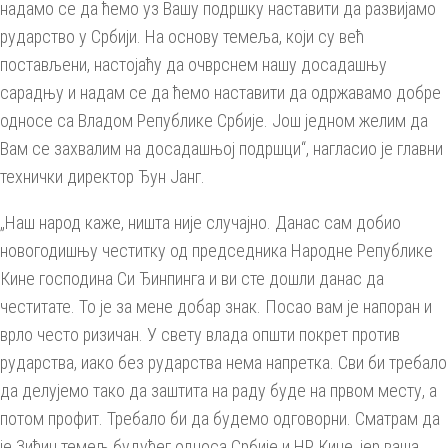
надамо се да ћемо уз Вашу подршку наставити да развијамо
рударство у Србији. На основу темеља, који су већ
постављени, настојаћу да очврснем нашу досадашњу
сарадњу и надам се да ћемо наставити да одржавамо добре
односе са Владом Републике Србије. Још једном желим да
Вам се захвалим на досадашњој подршци“, нагласио је главни
технички директор Ђун Јанг.
„Наш народ каже, ништа није случајно. Данас сам добио
новогодишњу честитку од председника Народне Републике
Кине господина Си Ђинпинга и ви сте дошли данас да
честитате. То је за мене добар знак. Посао вам је напоран и
врло често ризичан. У свету влада општи покрет против
рударства, иако без рударства нема напретка. Сви би требало
да делујемо тако да заштита на раду буде на првом месту, а
потом профит. Требало би да будемо одговорни. Сматрам да
је Зиђин темељ будућег односа Србије и НР Кине, јер ваша