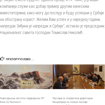
компанија служи као добар пример другим кинеским
инвеститорима, како могу да послују и буду успешни у Србији
на обострану корист. Желим Вам успех и у наредној години,
напредак Зиђина је напредак и Србије“, истакао је председник
Националног савета господин Томислав Николић.
ПРЕПОРУЧУЈЕМО ...
Новогодишња честитка председника НР
Разговор са генералним директором
Кине Си Ђинпинга
Канцеларије за спољне послове