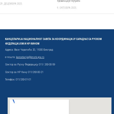
провинције Фуђиен
29. ДЕЦЕМБРА 2025.
9. ОКТОБРА 2025.
КАНЦЕЛАРИЈА НАЦИОНАЛНОГ САВЕТА ЗА КООРДИНАЦИЈУ САРАДЊЕ СА РУСКОМ
ФЕДЕРАЦИЈОМ И НР КИНОМ
Адреса: Васе Чарапића 20, 11000 Београд
е-пошта:
kancelarija@knsrk.gov.rs
Сектор за Руску Федерацију 011/ 263-00-59
Сектор за НР Кину 011/263-00-21
Телефон: 011/263-01-01