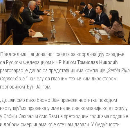
Председник Националног савета за координацију сарадње
са Руском Федерацијом и НР Кином
Томислав
Николић
разговарао је данас са представницима компаније „
Serbia Zijin
Copper d
.
o
.
o
.
“
на челу са главним техничким директором
господином Ђун Јангом.
„Дошли смо како бисмо Вам пренели честитке поводом
наступајућих празника у име наше две компаније које послују
у Србији. Захвални смо Вам на претходним годинама подршке
и добрим смерницама које сте нам давали. У будућности