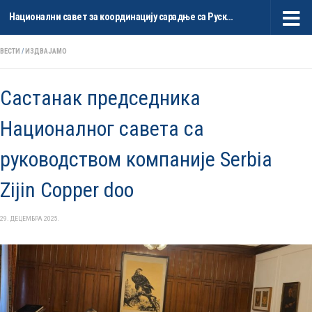
Национални савет за координацију сарадње са Руском Федерацијом и НР Кином
Skip to content
ВЕСТИ
/
ИЗДВАЈАМО
Састанак председника
Националног савета са
руководством компаније Serbia
Zijin Copper doo
29. ДЕЦЕМБРА 2025.