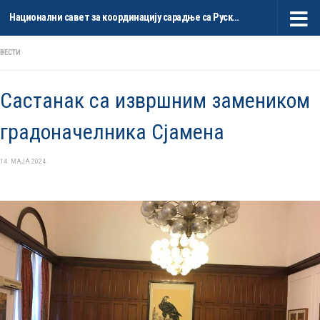
Национални савет за координацију сарадње са Руском Федерацијом и НР Кином
Skip to content
ВЕСТИ
Састанак са извршним замеником
градоначелника Сјамена
14. МАЈА 2024.