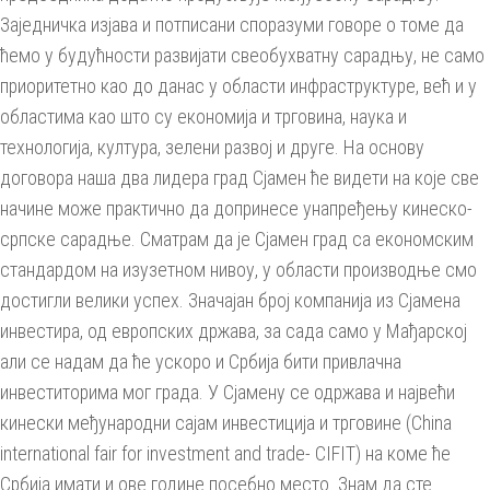
Заједничка изјава и потписани споразуми говоре о томе да
ћемо у будућности развијати свеобухватну сарадњу, не само
приоритетно као до данас у области инфраструктуре, већ и у
областима као што су економија и трговина, наука и
технологија, култура, зелени развој и друге. На основу
договора наша два лидера град Сјамен ће видети на које све
начине може практично да допринесе унапређењу кинеско-
српске сарадње. Сматрам да је Сјамен град са економским
стандардом на изузетном нивоу, у области производње смо
достигли велики успех. Значајан број компанија из Сјамена
инвестира, од европских држава, за сада само у Мађарској
али се надам да ће ускоро и Србија бити привлачна
инвеститорима мог града. У Сјамену се одржава и највећи
кинески међународни сајам инвестиција и трговине (China
international fair for investment and trade- CIFIT) на коме ће
Србија имати и ове године посебно место. Знам да сте