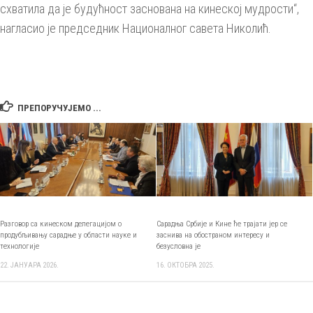
схватила да је будућност заснована на кинеској мудрости“,
нагласио је председник Националног савета Николић.
ПРЕПОРУЧУЈЕМО ...
Разговор са кинеском делегацијом о
Сарадња Србије и Кине ће трајати јер се
продубљивању сарадње у области науке и
заснива на обостраном интересу и
технологије
безусловна је
22. ЈАНУАРА 2026.
16. ОКТОБРА 2025.