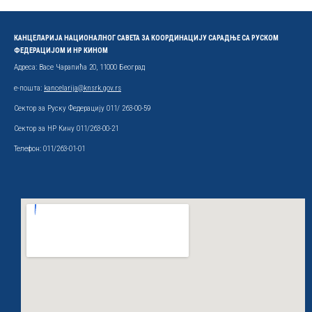
КАНЦЕЛАРИЈА НАЦИОНАЛНОГ САВЕТА ЗА КООРДИНАЦИЈУ САРАДЊЕ СА РУСКОМ
ФЕДЕРАЦИЈОМ И НР КИНОМ
Адреса: Васе Чарапића 20, 11000 Београд
е-пошта:
kancelarija@knsrk.gov.rs
Сектор за Руску Федерацију 011/ 263-00-59
Сектор за НР Кину 011/263-00-21
Телефон: 011/263-01-01