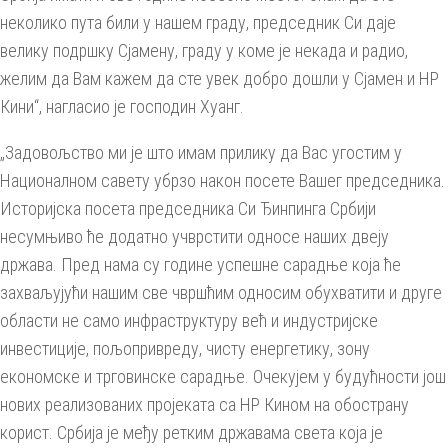
неколико пута били у нашем граду, председник Си даје
велику подршку Сјамену, граду у коме је некада и радио,
желим да Вам кажем да сте увек добро дошли у Сјамен и НР
Кини“, нагласио је господин Хуанг.
„Задовољство ми је што имам прилику да Вас угостим у
Националном савету убрзо након посете Вашег председника.
Историјска посета председника Си Ђинпинга Србији
несумњиво ће додатно учврстити односе наших двеју
држава. Пред нама су године успешне сарадње која ће
захваљујући нашим све чвршћим односим обухватити и друге
области не само инфраструктуру већ и индустријске
инвестиције, пољопривреду, чисту енергетику, зону
економске и трговинске сарадње. Очекујем у будућности још
нових реализованих пројеката са НР Кином на обострану
корист. Србија је међу ретким државама света која је