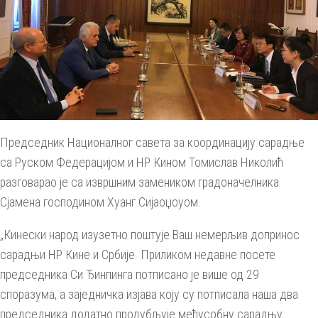
Председник Националног савета за координацију сарадње
са Руском Федерацијом и НР Кином Томислав Николић
разговарао је са извршним замеником градоначелника
Сјамена господином Хуанг Сијаоџоуом.
„Кинески народ изузетно поштује Ваш немерљив допринос
сарадњи НР Кине и Србије. Приликом недавне посете
председника Си Ђинпинга потписано је више од 29
споразума, а заједничка изјава коју су потписала наша два
председника додатно продубљује међусобну сарадњу.