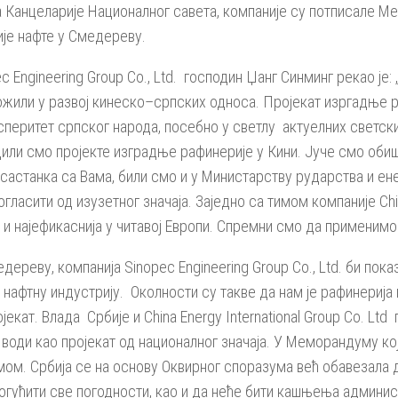
а Канцеларије Националног савета, компаније су потписале 
је нафте у Смедереву.
Engineering Group Co., Ltd. господин Џанг Синминг рекао је:
ожили у развој кинеско–српских односа. Пројекат изргадње ра
перитет српског народа, посебно у светлу актуелних светских
дили смо пројекте изградње рафинерије у Кини. Јуче смо оби
станка са Вама, били смо и у Министарству рударства и енер
рогласити од изузетног значаја. Заједно са тимом компаније Ch
 и најефикаснија у читавој Европи. Спремни смо да применимо 
ереву, компанија Sinopec Engineering Group Co., Ltd. би пок
нафтну индустрију. Околности су такве да нам је рафинерија 
ојекат. Влада Србије и China Energy International Group Co. L
е води као пројекат од националног значаја. У Меморандуму ко
м. Србија се на основу Оквирног споразума већ обавезала да
огућити све погодности, као и да неће бити кашњења админист