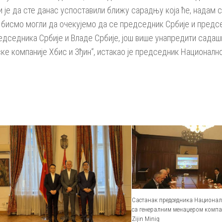
ми је да сте данас успоставили ближу сарадњу која ће, надам 
 бисмо могли да очекујемо да се председник Србије и председ
редседника Србије и Владе Србије, још више унапредити сада
ке компаније Хбис и Зђин“, истакао је председник Националн
Састанак председника Национал
са генералним менаџером компан
Zijin Minig