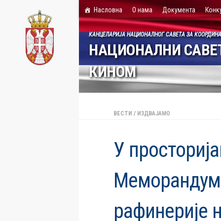
Насловна
О нама
Документа
Конк
Skip to content
КАНЦЕЛАРИЈА НАЦИОНАЛНОГ САВЕТА ЗА КООРДИН
НАЦИОНАЛНИ САВЕТ
КИНОМ
ВЕСТИ
/
ИЗДВАЈАМО
У просториј
Меморандум 
рафинерије 