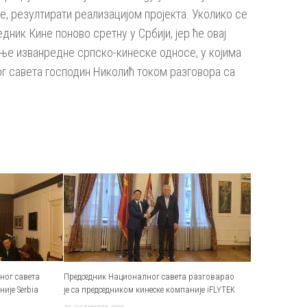
се, резултирати реализацијом пројекта. Уколико се
ник Кине поново сретну у Србији, јер ће овај
шње изванредне српско-кинеске односе, у којима
ог савета господин Николић током разговора са
ног савета
Председник Националног савета разговарао
ије Serbia
је са председником кинеске компаније iFLYTEK