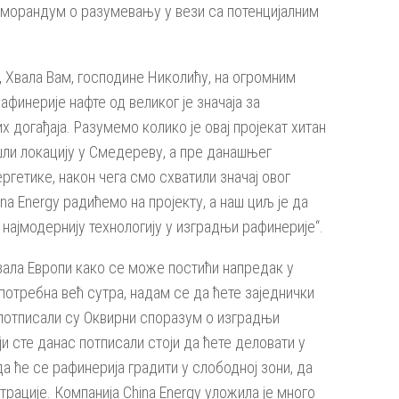
Меморандум о разумевању у вези са потенцијалним
 „ Хвала Вам, господине Николићу, на огромним
финерије нафте од великог је значаја за
 догађаја. Разумемо колико је овај пројекат хитан
шли локацију у Смедереву, а пре данашњег
гетике, након чега смо схватили значај овог
ina Energy радићемо на пројекту, а наш циљ је да
најмодернију технологију у изградњи рафинерије“.
азала Европи како се може постићи напредак у
потребна већ сутра, надам се да ћете заједнички
td потписали су Оквирни споразум о изградњи
ји сте данас потписали стоји да ћете деловати у
 ће се рафинерија градити у слободној зони, да
рације. Компанија China Energy уложила је много