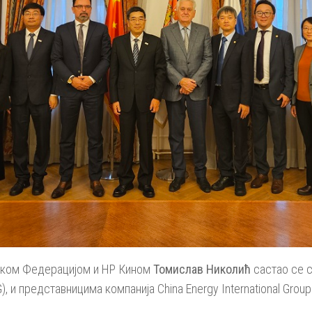
ском Федерацијом и НР Кином
Томислав
Николић
састао се 
G), и представницима компанија China Energy International Group C