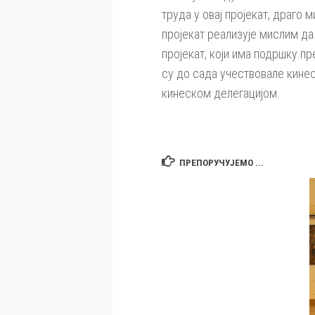
труда у овај пројекат, драго 
пројекат реализује мислим да
пројекат, који има подршку п
су до сада учествовале кинес
кинеском делегацијом.
ПРЕПОРУЧУЈЕМО ...