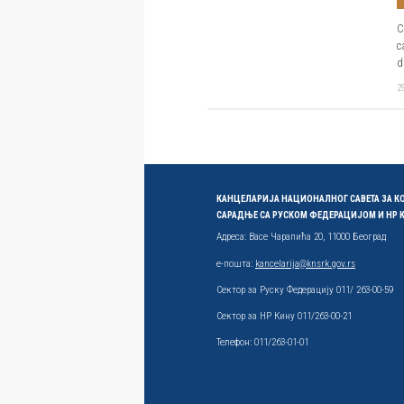
С
с
d
2
КАНЦЕЛАРИЈА НАЦИОНАЛНОГ САВЕТА ЗА 
САРАДЊЕ СА РУСКОМ ФЕДЕРАЦИЈОМ И НР
Адреса: Васе Чарапића 20, 11000 Београд
е-пошта:
kancelarija@knsrk.gov.rs
Сектор за Руску Федерацију 011/ 263-00-59
Сектор за НР Кину 011/263-00-21
Телефон: 011/263-01-01