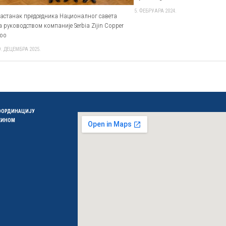
5. ФЕБРУАРА 2024.
астанак председника Националног савета
а руководством компаније Serbia Zijin Copper
oo
9. ДЕЦЕМБРА 2025.
КООРДИНАЦИЈУ
 КИНОМ