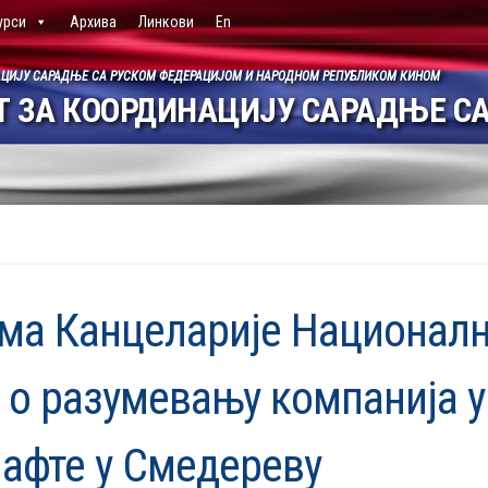
урси
Архива
Линкови
En
АЦИЈУ САРАДЊЕ СА РУСКОМ ФЕДЕРАЦИЈОМ И НАРОДНОМ РЕПУБЛИКОМ КИНОМ
 ЗА КООРДИНАЦИЈУ САРАДЊЕ СА
ама Канцеларије Националн
о разумевању компанија у 
нафте у Смедереву