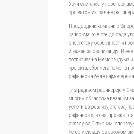
Уочи састанка, у просторијам
пројектом изградње рафинери
Председник компаније Sinopec 
напорима које сте до сада ул
енергетску безбедност и прос
и важан за реализацију. Изво
потписивања Меморандума и са
пројекта, због чега ћемо га п
рафинерија буде најмодернија
„Изградњом рафинерије у Смед
многим областима везаним за 
успети да реализујете овај пр
рафинерије, и овај пројекат с
складу са Оквирним споразумо
ће се у складу са законом ом